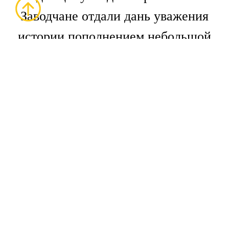
Заводчане отдали дань уважения
истории пополнением небольшой
исторической экспозиции
железнодорожной техники под
открытым небом: на выставке появился
восстановленный алтайский вагон 1971
года производства. Специально для
«Политсибру» по заводу провели
экскурсию и рассказали, как рождается
вагон: от первых штрихов на чертеже
до выхода в свет готовой продукции.