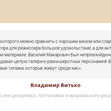
 которого можно сравнить с хорошим вином или сла
втора для режиссера большое удовольствие, а для а
ом материале. Василий Макарович был непревзойде
здавал целую галерею разношерстных персонажей. В
мые типажи, которые живут среди нас».
Владимир Витько
р инсценировки, постановки и музыкального реш