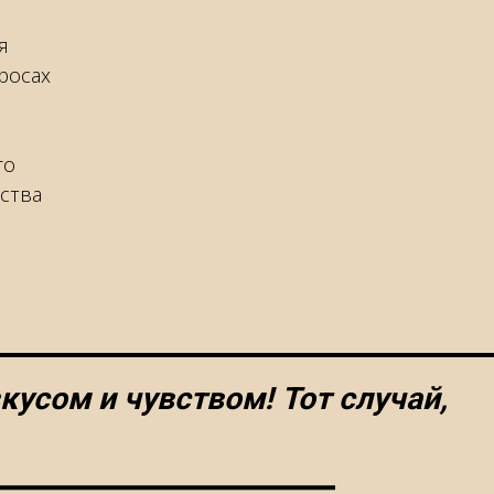
я
росах
го
ства
кусом и чувством! Тот случай,