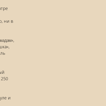
атре
, ни в
мадам»,
шка»,
кль
ый
 250
уле и