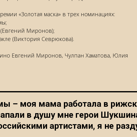
ремии «Золотая маска» в трех номинациях:
мы;
 (Евгений Миронов);
акле (Виктория Севрюкова).
 кино Евгений Миронов, Чулпан Хаматова, Юлия
ы – моя мама работала в рижско
 запали в душу мне герои Шукшин
оссийскими артистами, я не раз