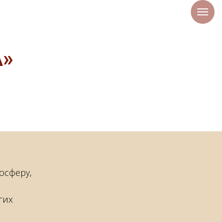
»
осферу,
гих