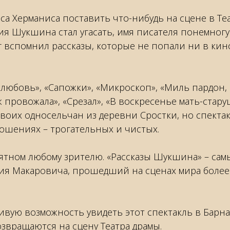
а Херманиса поставить что-нибудь на сцене в Те
ия Шукшина стал угасать, имя писателя понемногу
 вспомнил рассказы, которые не попали ни в кино
 любовь», «Сапожки», «Микроскоп», «Миль пардон, 
 провожала», «Срезал», «В воскресенье мать-стару
воих односельчан из деревни Сростки, но спекта
ошениях – трогательных и чистых.
нятном любому зрителю. «Рассказы Шукшина» – сам
лия Макаровича, прошедший на сценах мира более
ливую возможность увидеть этот спектакль в Барна
озвращаются на сцену Театра драмы.